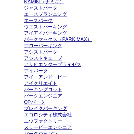
NAMIKI（ナミキ）
ジャストパーク
エースプランニング
エースパーク
ウエストパーキング
アイアイパーキング
パークマックス（PARK MAX）
アローパーキング
アシストパーク
アシストキューブ
アサヒエンタープライゼス
アイパーク
アイ・アンド・ピー
アイクリエイト
パーキングロット
パークエンジニア
OPパーク
ブレイクパーキング
エコロシティ株式会社
ユウファクトリー
スリービーエンジニア
パークジャパン