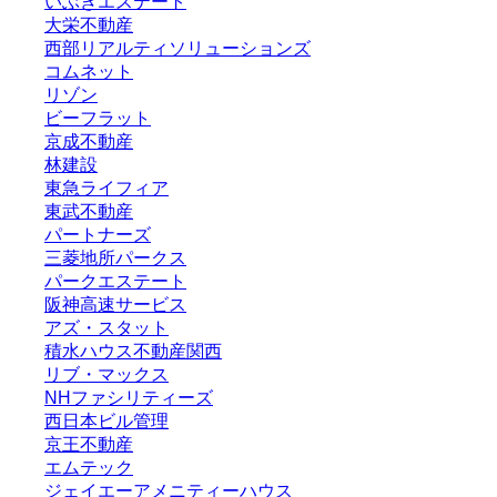
いぶきエステート
大栄不動産
西部リアルティソリューションズ
コムネット
リゾン
ビーフラット
京成不動産
林建設
東急ライフィア
東武不動産
パートナーズ
三菱地所パークス
パークエステート
阪神高速サービス
アズ・スタット
積水ハウス不動産関西
リブ・マックス
NHファシリティーズ
西日本ビル管理
京王不動産
エムテック
ジェイエーアメニティーハウス