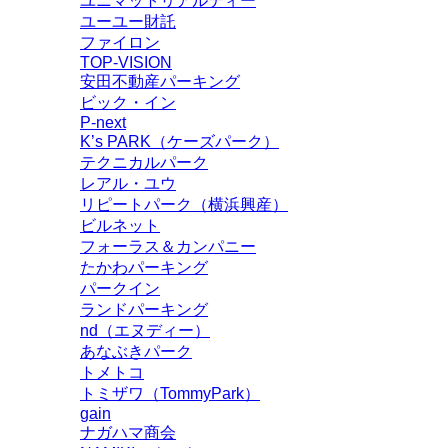
ユニマットリアルティー
ユーユー財託
ファイロン
TOP-VISION
安田不動産パーキング
ビック・イン
P-next
K’s PARK（ケーズパーク）
テクニカルパーク
レアル・ユウ
リピートパーク（横浜興産）
ビルネット
フォーラス＆カンパニー
たかわパーキング
パークイン
ランドパーキング
nd（エヌディー）
あなぶきパーク
トメトコ
トミザワ（TommyPark）
gain
ナガハマ商会