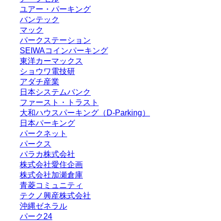
ユアー・パーキング
バンテック
マック
パークステーション
SEIWAコインパーキング
東洋カーマックス
ショウワ電技研
アダチ産業
日本システムバンク
ファースト・トラスト
大和ハウスパーキング（D-Parking）
日本パーキング
パークネット
パークス
パラカ株式会社
株式会社愛住企画
株式会社加瀬倉庫
青菱コミュニティ
テクノ興産株式会社
沖縄ゼネラル
パーク24