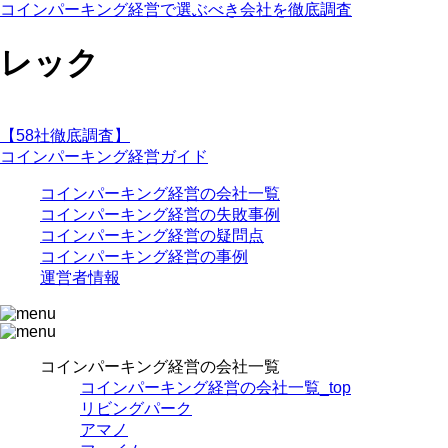
コインパーキング経営で選ぶべき会社を徹底調査
レック
【58社徹底調査】
コインパーキング経営ガイド
コインパーキング経営の会社一覧
コインパーキング経営の失敗事例
コインパーキング経営の疑問点
コインパーキング経営の事例
運営者情報
コインパーキング経営の会社一覧
コインパーキング経営の会社一覧_top
リビングパーク
アマノ