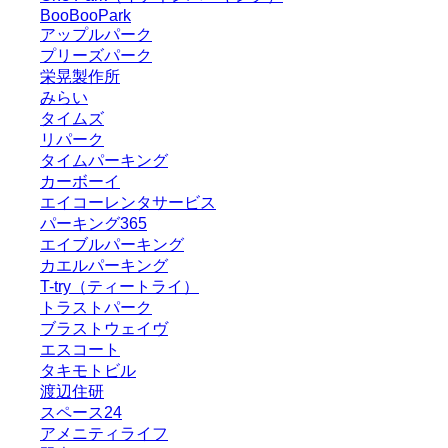
BooBooPark
アップルパーク
プリーズパーク
栄晃製作所
みらい
タイムズ
リパーク
タイムパーキング
カーボーイ
エイコーレンタサービス
パーキング365
エイブルパーキング
カエルパーキング
T-try（ティートライ）
トラストパーク
ブラストウェイヴ
エスコート
タキモトビル
渡辺住研
スペース24
アメニティライフ