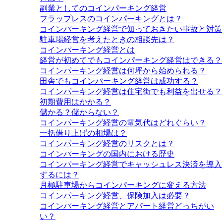
副業としてのコインパーキング経営
フラップレスのコインパーキングとは？
コインパーキング経営で知っておきたい事故と対策
駐車場経営を考えたときの相談先は？
コインパーキング経営とは
経営が初めてでもコインパーキング経営はできる？
コインパーキング経営は何坪から始められる？
田舎でもコインパーキング経営は成功する？
コインパーキング経営は住宅街でも利益を出せる？
初期費用はかかる？
儲かる？儲からない？
コインパーキング経営の電気代はどれぐらい？
一括借り上げの相場は？
コインパーキング経営のリスクとは？
コインパーキングの国内における歴史
コインパーキング経営でキャッシュレス決済を導入
するには？
月極駐車場からコインパーキングに変える方法
コインパーキング経営、保険加入は必要？
コインパーキング経営とアパート経営どっちがい
い？