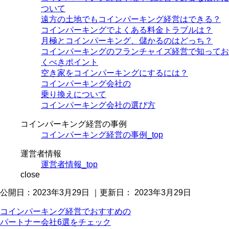
ついて
遠方の土地でもコインパーキング経営はできる？
コインパーキングでよくある料金トラブルは？
月極とコインパーキング、儲かるのはどっち？
コインパーキングのフランチャイズ経営で知ってお
くべきポイント
空き家をコインパーキングにするには？
コインパーキング会社の
乗り換えについて
コインパーキング会社の選び方
コインパーキング経営の事例
コインパーキング経営の事例_top
運営者情報
運営者情報_top
close
公開日：
2023年3月29日
｜更新日：
2023年3月29日
コインパーキング経営でおすすめの
パートナー会社6選をチェック