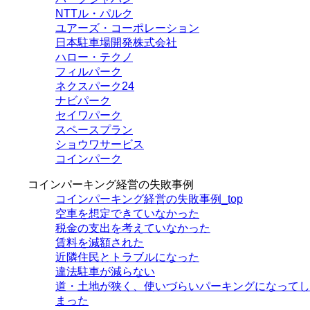
NTTル・パルク
ユアーズ・コーポレーション
日本駐車場開発株式会社
ハロー・テクノ
フィルパーク
ネクスパーク24
ナビパーク
セイワパーク
スペースプラン
ショウワサービス
コインパーク
コインパーキング経営の失敗事例
コインパーキング経営の失敗事例_top
空車を想定できていなかった
税金の支出を考えていなかった
賃料を減額された
近隣住民とトラブルになった
違法駐車が減らない
道・土地が狭く、使いづらいパーキングになってし
まった