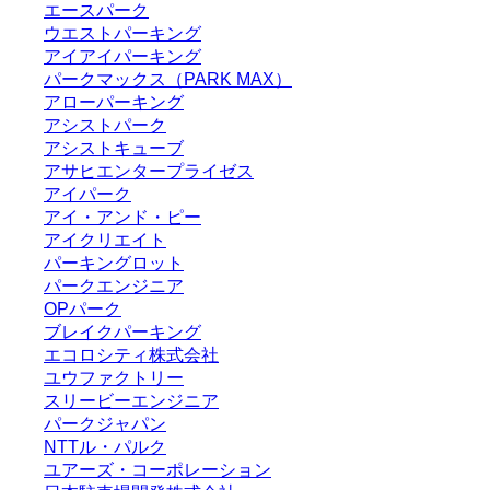
エースパーク
ウエストパーキング
アイアイパーキング
パークマックス（PARK MAX）
アローパーキング
アシストパーク
アシストキューブ
アサヒエンタープライゼス
アイパーク
アイ・アンド・ピー
アイクリエイト
パーキングロット
パークエンジニア
OPパーク
ブレイクパーキング
エコロシティ株式会社
ユウファクトリー
スリービーエンジニア
パークジャパン
NTTル・パルク
ユアーズ・コーポレーション