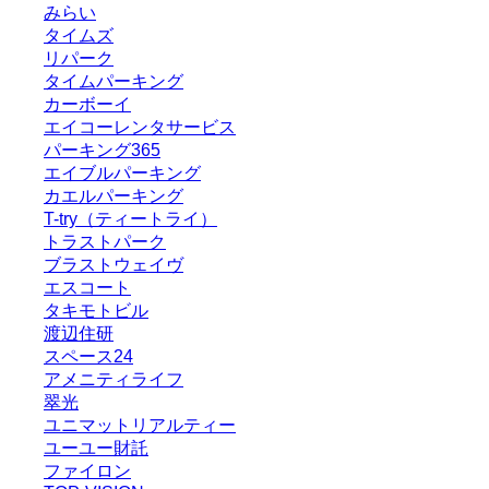
みらい
タイムズ
リパーク
タイムパーキング
カーボーイ
エイコーレンタサービス
パーキング365
エイブルパーキング
カエルパーキング
T-try（ティートライ）
トラストパーク
ブラストウェイヴ
エスコート
タキモトビル
渡辺住研
スペース24
アメニティライフ
翠光
ユニマットリアルティー
ユーユー財託
ファイロン