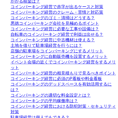
かかる税金は？
コインパーキング経営で赤字が出るケースと対策
コインパーキング経営のクレーム・苦情と対応策
コインパーキングのゴミ・清掃はどうする？
悪徳コインパーキング会社を見極めるポイント
コインパーキング経営に必要な工事や設備は？
自転車のコインパーキング経営で利益は出せる？
コインパーキング経営に中古機材は使える？
土地を借りて駐車場経営を行うには？
店舗の駐車場をコインパーキングにするメリット
コインパーキングに自動販売機を設置するメリット
イベント会場の近くでコインパーキング経営をするメリ
ット
コインパーキング経営の相見積もりで見るべきポイント
コインパーキング経営に必須のP看板や料金看板
コインパーキングのデッドスペースを有効活用するに
は？
コインパーキングの適切な料金設定とは？
コインパーキングの平均稼働率は？
コインパーキング経営における防犯対策・セキュリティ
対策
駐車場経営は個人でもできる？