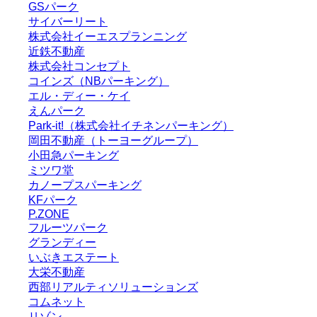
GSパーク
サイバーリート
株式会社イーエスプランニング
近鉄不動産
株式会社コンセプト
コインズ（NBパーキング）
エル・ディー・ケイ
えんパーク
Park-it!（株式会社イチネンパーキング）
岡田不動産（トーヨーグループ）
小田急パーキング
ミツワ堂
カノープスパーキング
KFパーク
P.ZONE
フルーツパーク
グランディー
いぶきエステート
大栄不動産
西部リアルティソリューションズ
コムネット
リゾン