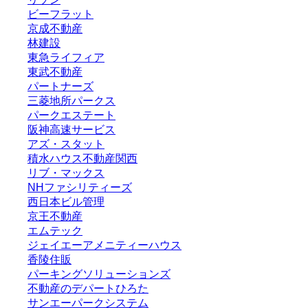
ビーフラット
京成不動産
林建設
東急ライフィア
東武不動産
パートナーズ
三菱地所パークス
パークエステート
阪神高速サービス
アズ・スタット
積水ハウス不動産関西
リブ・マックス
NHファシリティーズ
西日本ビル管理
京王不動産
エムテック
ジェイエーアメニティーハウス
香陵住販
パーキングソリューションズ
不動産のデパートひろた
サンエーパークシステム