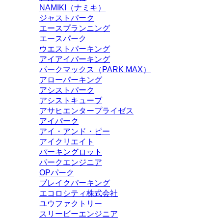
NAMIKI（ナミキ）
ジャストパーク
エースプランニング
エースパーク
ウエストパーキング
アイアイパーキング
パークマックス（PARK MAX）
アローパーキング
アシストパーク
アシストキューブ
アサヒエンタープライゼス
アイパーク
アイ・アンド・ピー
アイクリエイト
パーキングロット
パークエンジニア
OPパーク
ブレイクパーキング
エコロシティ株式会社
ユウファクトリー
スリービーエンジニア