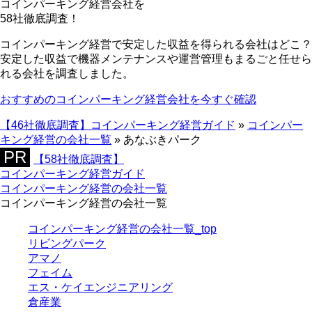
コインパーキング経営会社を
58社徹底調査！
コインパーキング経営で安定した収益を得られる会社はどこ？
安定した収益で機器メンテナンスや運営管理もまるごと任せら
れる会社を調査しました。
おすすめのコインパーキング経営会社を今すぐ確認
【46社徹底調査】コインパーキング経営ガイド
»
コインパー
キング経営の会社一覧
»
あなぶきパーク
【58社徹底調査】
コインパーキング経営ガイド
コインパーキング経営の会社一覧
コインパーキング経営の会社一覧
コインパーキング経営の会社一覧_top
リビングパーク
アマノ
フェイム
エス・ケイエンジニアリング
倉産業