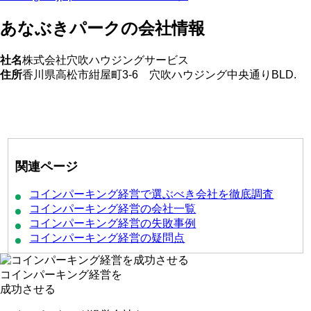
あなぶきパークの会社情報
社名
株式会社穴吹ハウジングサービス
住所
香川県高松市紺屋町3-6 穴吹ハウジング中央通りBLD.
関連ページ
コインパーキング経営で選ぶべき会社を徹底調査
コインパーキング経営の会社一覧
コインパーキング経営の失敗事例
コインパーキング経営の疑問点
コインパーキング経営を
成功させる