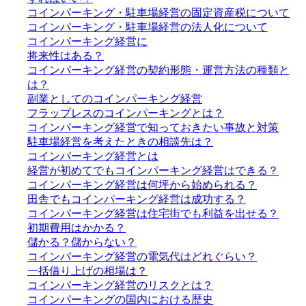
コインパーキング・駐車場経営の固定資産税について
コインパーキング・駐車場経営の法人化について
コインパーキング経営に
将来性はある？
コインパーキング経営の契約形態・運営方法の種類と
は？
副業としてのコインパーキング経営
フラップレスのコインパーキングとは？
コインパーキング経営で知っておきたい事故と対策
駐車場経営を考えたときの相談先は？
コインパーキング経営とは
経営が初めてでもコインパーキング経営はできる？
コインパーキング経営は何坪から始められる？
田舎でもコインパーキング経営は成功する？
コインパーキング経営は住宅街でも利益を出せる？
初期費用はかかる？
儲かる？儲からない？
コインパーキング経営の電気代はどれぐらい？
一括借り上げの相場は？
コインパーキング経営のリスクとは？
コインパーキングの国内における歴史