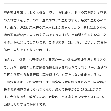
空き家は放置しておくと嫌な「臭い」がします。ドアや窓を開けて空気
の入れ替えをしないので、湿気やカビが生じやすく、悪臭が生じるので
す。また、通常は汚水管や汚水桝に水が溜まっており、それにより排水
溝の悪臭が部屋に入るのを防いでくれますが、長期間人が家にいないと
その水が蒸発してしまいます。この現象を「封水切れ」といい、悪臭が
部屋に入りやすくなる要因です。
加えて、「傷み」も苦情が多い要素の一つ。傷んだ家は倒壊するリスク
も。万が一被害が出れば損害賠償を請求されるかもしれません。近隣の
住民から寄せられる苦情に耳を傾けず、対策をしないままでいると、
「特定空き家」に指定されます。特定空き家に特定されると、固定資産
税の優遇措置を受けられなくなり、最大で税率が6倍に跳ね上がりま
す。大きな損失に繋がるため、定期的に空き家をメンテナンスしたり、
売却したりするのが賢明です。